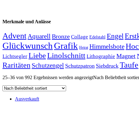
Merkmale und Anlässe
Advent
Ers
Engel
Aquarell
Bronze
Collage
Edelstahl
Glückwunsch
Grafik
Hoc
Himmelsbote
Heirat
Linolschnitt
Liebe
Magnet
Lichtsegler
Lithographie
Taufe
Raritäten
Schutzengel
Schutzpatron
Siebdruck
25–36 von 992 Ergebnissen werden angezeigt
Nach Beliebtheit sortier
Ausverkauft