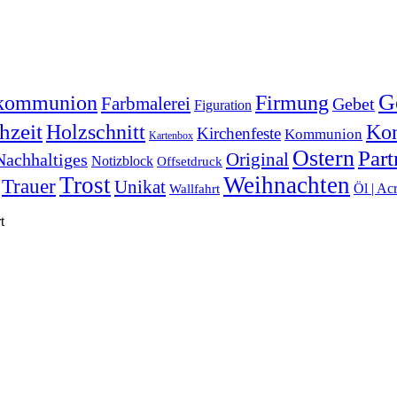
G
Firmung
tkommunion
Farbmalerei
Gebet
Figuration
hzeit
Ko
Holzschnitt
Kirchenfeste
Kommunion
Kartenbox
Ostern
Part
Original
Nachhaltiges
Notizblock
Offsetdruck
Trost
Weihnachten
Trauer
Unikat
Öl | Ac
Wallfahrt
t