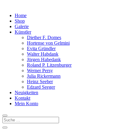
Home
Shop
Galerie
Künstler
Diether F. Domes
Hortense von Gelmini
Evita Gründler
Walter Habdank
Jörgen Habedank
Roland P. Litzenburger
Werner Persy
Julia Rickermann
Heinz Seeber
Edzard Seeger
Neuigkeiten
Kontakt
Mein Konto