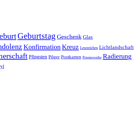
Geburtstag
eburt
Geschenk
Glas
ndolenz
Konfirmation
Kreuz
Lichtlandschaft
Lesezeichen
nerschaft
Radierung
Pfingsten
Pilger
Postkarten
Priesterweihe
ryl