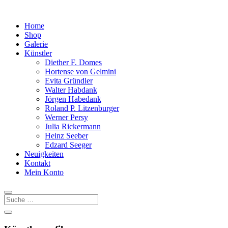
Home
Shop
Galerie
Künstler
Diether F. Domes
Hortense von Gelmini
Evita Gründler
Walter Habdank
Jörgen Habedank
Roland P. Litzenburger
Werner Persy
Julia Rickermann
Heinz Seeber
Edzard Seeger
Neuigkeiten
Kontakt
Mein Konto