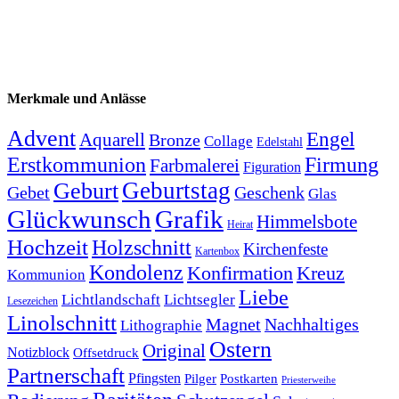
Merkmale und Anlässe
Advent
Engel
Aquarell
Bronze
Collage
Edelstahl
Firmung
Erstkommunion
Farbmalerei
Figuration
Geburtstag
Geburt
Gebet
Geschenk
Glas
Glückwunsch
Grafik
Himmelsbote
Heirat
Hochzeit
Holzschnitt
Kirchenfeste
Kartenbox
Kondolenz
Konfirmation
Kreuz
Kommunion
Liebe
Lichtlandschaft
Lichtsegler
Lesezeichen
Linolschnitt
Magnet
Nachhaltiges
Lithographie
Ostern
Original
Notizblock
Offsetdruck
Partnerschaft
Pfingsten
Pilger
Postkarten
Priesterweihe