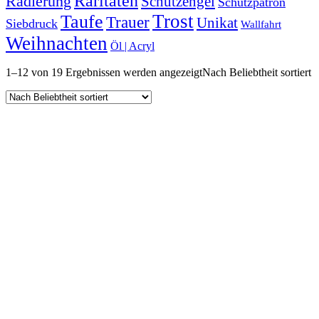
Raritäten
Radierung
Schutzengel
Schutzpatron
Trost
Taufe
Trauer
Unikat
Siebdruck
Wallfahrt
Weihnachten
Öl | Acryl
1–12 von 19 Ergebnissen werden angezeigt
Nach Beliebtheit sortiert