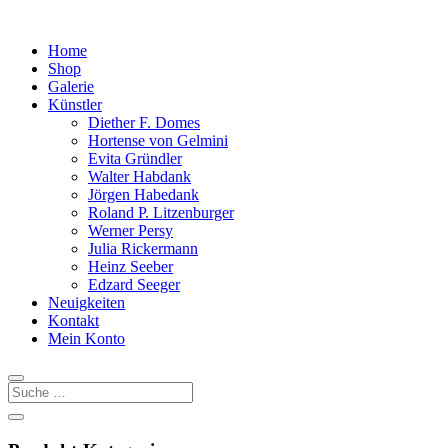
Home
Shop
Galerie
Künstler
Diether F. Domes
Hortense von Gelmini
Evita Gründler
Walter Habdank
Jörgen Habedank
Roland P. Litzenburger
Werner Persy
Julia Rickermann
Heinz Seeber
Edzard Seeger
Neuigkeiten
Kontakt
Mein Konto