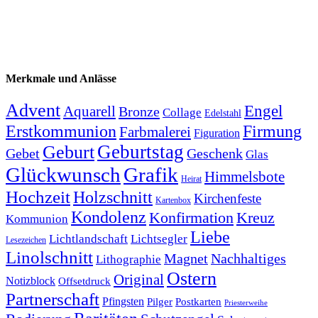
Merkmale und Anlässe
Advent
Engel
Aquarell
Bronze
Collage
Edelstahl
Firmung
Erstkommunion
Farbmalerei
Figuration
Geburtstag
Geburt
Gebet
Geschenk
Glas
Glückwunsch
Grafik
Himmelsbote
Heirat
Hochzeit
Holzschnitt
Kirchenfeste
Kartenbox
Kondolenz
Konfirmation
Kreuz
Kommunion
Liebe
Lichtlandschaft
Lichtsegler
Lesezeichen
Linolschnitt
Magnet
Nachhaltiges
Lithographie
Ostern
Original
Notizblock
Offsetdruck
Partnerschaft
Pfingsten
Pilger
Postkarten
Priesterweihe