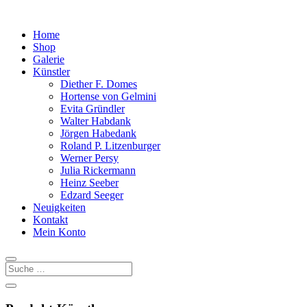
Home
Shop
Galerie
Künstler
Diether F. Domes
Hortense von Gelmini
Evita Gründler
Walter Habdank
Jörgen Habedank
Roland P. Litzenburger
Werner Persy
Julia Rickermann
Heinz Seeber
Edzard Seeger
Neuigkeiten
Kontakt
Mein Konto