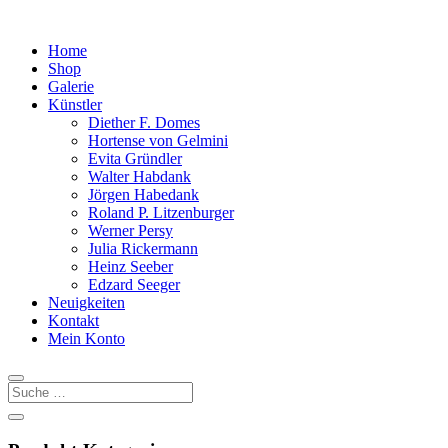
Home
Shop
Galerie
Künstler
Diether F. Domes
Hortense von Gelmini
Evita Gründler
Walter Habdank
Jörgen Habedank
Roland P. Litzenburger
Werner Persy
Julia Rickermann
Heinz Seeber
Edzard Seeger
Neuigkeiten
Kontakt
Mein Konto