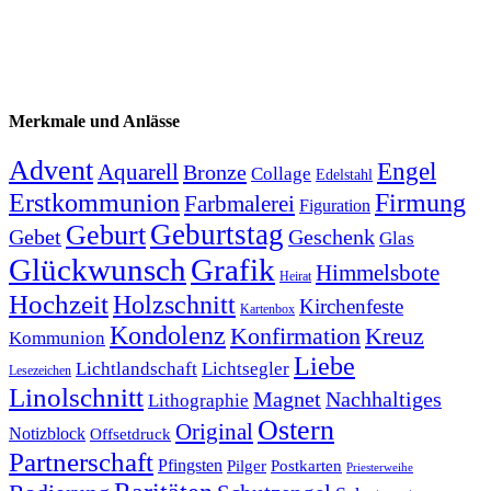
Merkmale und Anlässe
Advent
Engel
Aquarell
Bronze
Collage
Edelstahl
Firmung
Erstkommunion
Farbmalerei
Figuration
Geburtstag
Geburt
Gebet
Geschenk
Glas
Glückwunsch
Grafik
Himmelsbote
Heirat
Hochzeit
Holzschnitt
Kirchenfeste
Kartenbox
Kondolenz
Konfirmation
Kreuz
Kommunion
Liebe
Lichtlandschaft
Lichtsegler
Lesezeichen
Linolschnitt
Magnet
Nachhaltiges
Lithographie
Ostern
Original
Notizblock
Offsetdruck
Partnerschaft
Pfingsten
Pilger
Postkarten
Priesterweihe