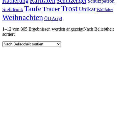
Raritäten
Radierung
Schutzengel
Schutzpatron
Trost
Taufe
Trauer
Unikat
Siebdruck
Wallfahrt
Weihnachten
Öl | Acryl
1–12 von 365 Ergebnissen werden angezeigt
Nach Beliebtheit
sortiert