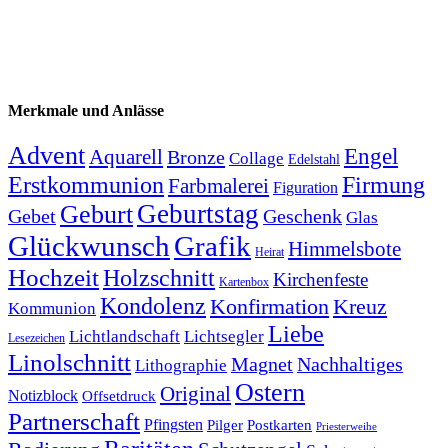
Merkmale und Anlässe
Advent
Engel
Aquarell
Bronze
Collage
Edelstahl
Firmung
Erstkommunion
Farbmalerei
Figuration
Geburtstag
Geburt
Gebet
Geschenk
Glas
Glückwunsch
Grafik
Himmelsbote
Heirat
Hochzeit
Holzschnitt
Kirchenfeste
Kartenbox
Kondolenz
Konfirmation
Kreuz
Kommunion
Liebe
Lichtlandschaft
Lichtsegler
Lesezeichen
Linolschnitt
Magnet
Nachhaltiges
Lithographie
Ostern
Original
Notizblock
Offsetdruck
Partnerschaft
Pfingsten
Pilger
Postkarten
Priesterweihe