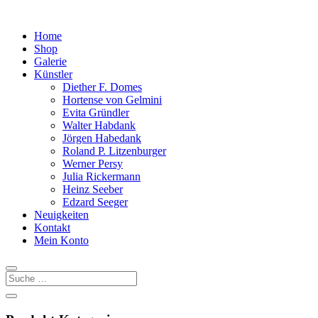
Home
Shop
Galerie
Künstler
Diether F. Domes
Hortense von Gelmini
Evita Gründler
Walter Habdank
Jörgen Habedank
Roland P. Litzenburger
Werner Persy
Julia Rickermann
Heinz Seeber
Edzard Seeger
Neuigkeiten
Kontakt
Mein Konto