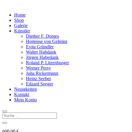
Home
Shop
Galerie
Künstler
Diether F. Domes
Hortense von Gelmini
Evita Gründler
Walter Habdank
Jörgen Habedank
Roland P. Litzenburger
Werner Persy
Julia Rickermann
Heinz Seeber
Edzard Seeger
Neuigkeiten
Kontakt
Mein Konto
600,00
€