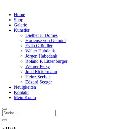
Home
Shop
Galerie
Künstler
Diether F. Domes
Hortense von Gelmini
Evita Gründler
Walter Habdank
Jörgen Habedank
Roland P. Litzenburger
Werner Persy
Julia Rickermann
Heinz Seeber
Edzard Seeger
Neuigkeiten
Kontakt
Mein Konto
20,00
€