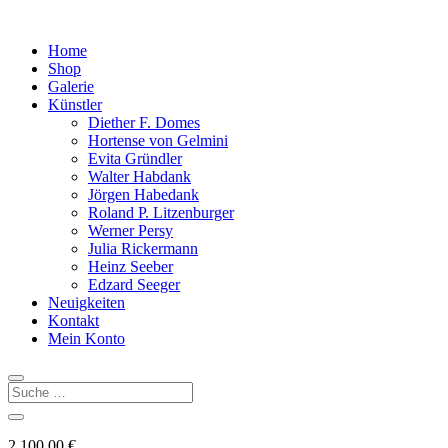
Home
Shop
Galerie
Künstler
Diether F. Domes
Hortense von Gelmini
Evita Gründler
Walter Habdank
Jörgen Habedank
Roland P. Litzenburger
Werner Persy
Julia Rickermann
Heinz Seeber
Edzard Seeger
Neuigkeiten
Kontakt
Mein Konto
2.100,00
€