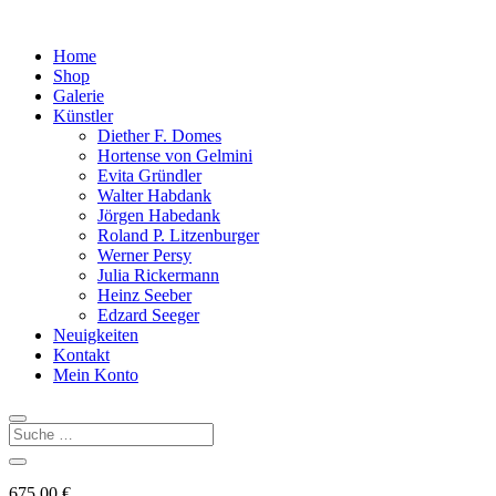
Home
Shop
Galerie
Künstler
Diether F. Domes
Hortense von Gelmini
Evita Gründler
Walter Habdank
Jörgen Habedank
Roland P. Litzenburger
Werner Persy
Julia Rickermann
Heinz Seeber
Edzard Seeger
Neuigkeiten
Kontakt
Mein Konto
675,00
€