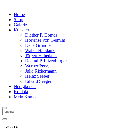
Home
Shop
Galerie
Künstler
Diether F. Domes
Hortense von Gelmini
Evita Gründler
Walter Habdank
Jörgen Habedank
Roland P. Litzenburger
Werner Persy
Julia Rickermann
Heinz Seeber
Edzard Seeger
Neuigkeiten
Kontakt
Mein Konto
350,00
€