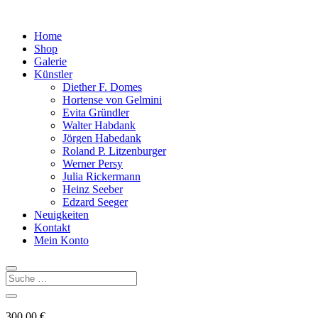
Home
Shop
Galerie
Künstler
Diether F. Domes
Hortense von Gelmini
Evita Gründler
Walter Habdank
Jörgen Habedank
Roland P. Litzenburger
Werner Persy
Julia Rickermann
Heinz Seeber
Edzard Seeger
Neuigkeiten
Kontakt
Mein Konto
300,00
€