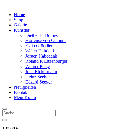
Home
Shop
Galerie
Künstler
Diether F. Domes
Hortense von Gelmini
Evita Gründler
Walter Habdank
Jörgen Habedank
Roland P. Litzenburger
Werner Persy
Julia Rickermann
Heinz Seeber
Edzard Seeger
Neuigkeiten
Kontakt
Mein Konto
180,00
€