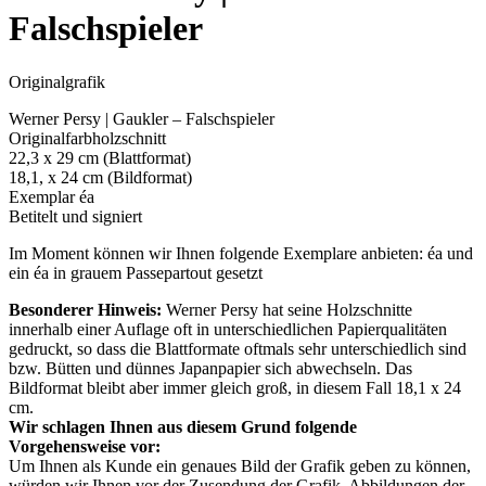
Falschspieler
Originalgrafik
Werner Persy | Gaukler – Falschspieler
Originalfarbholzschnitt
22,3 x 29 cm (Blattformat)
18,1, x 24 cm (Bildformat)
Exemplar éa
Betitelt und signiert
Im Moment können wir Ihnen folgende Exemplare anbieten: éa und
ein éa in grauem Passepartout gesetzt
Besonderer Hinweis:
Werner Persy hat seine Holzschnitte
innerhalb einer Auflage oft in unterschiedlichen Papierqualitäten
gedruckt, so dass die Blattformate oftmals sehr unterschiedlich sind
bzw. Bütten und dünnes Japanpapier sich abwechseln. Das
Bildformat bleibt aber immer gleich groß, in diesem Fall 18,1 x 24
cm.
Wir schlagen Ihnen aus diesem Grund folgende
Vorgehensweise vor:
Um Ihnen als Kunde ein genaues Bild der Grafik geben zu können,
würden wir Ihnen vor der Zusendung der Grafik, Abbildungen der