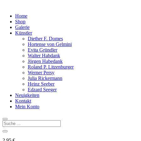
Home
Shop
Galerie
Künstler
Diether F. Domes
Hortense von Gelmini
Evita Gründler
Walter Habdank
Jörgen Habedank
Roland P. Litzenburger
Werner Persy
Julia Rickermann
Heinz Seeber
Edzard Seeger
Neuigkeiten
Kontakt
Mein Konto
2,95
€