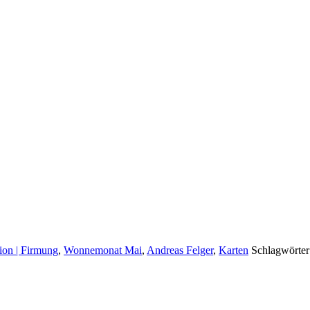
on | Firmung
,
Wonnemonat Mai
,
Andreas Felger
,
Karten
Schlagwörter