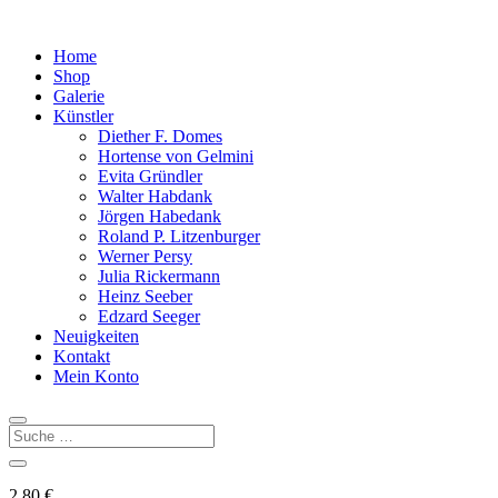
Home
Shop
Galerie
Künstler
Diether F. Domes
Hortense von Gelmini
Evita Gründler
Walter Habdank
Jörgen Habedank
Roland P. Litzenburger
Werner Persy
Julia Rickermann
Heinz Seeber
Edzard Seeger
Neuigkeiten
Kontakt
Mein Konto
2,80
€