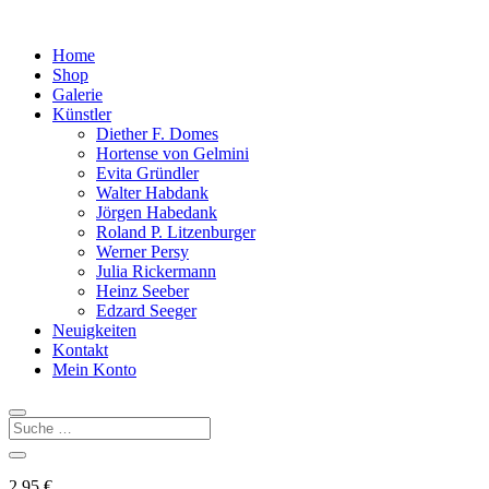
Home
Shop
Galerie
Künstler
Diether F. Domes
Hortense von Gelmini
Evita Gründler
Walter Habdank
Jörgen Habedank
Roland P. Litzenburger
Werner Persy
Julia Rickermann
Heinz Seeber
Edzard Seeger
Neuigkeiten
Kontakt
Mein Konto
2,95
€