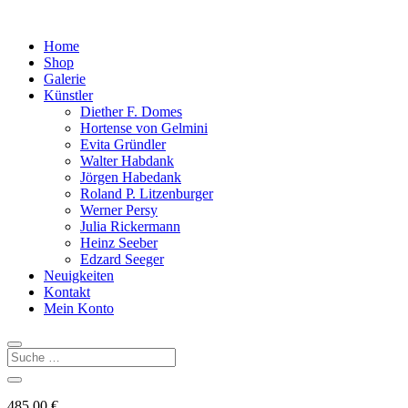
Home
Shop
Galerie
Künstler
Diether F. Domes
Hortense von Gelmini
Evita Gründler
Walter Habdank
Jörgen Habedank
Roland P. Litzenburger
Werner Persy
Julia Rickermann
Heinz Seeber
Edzard Seeger
Neuigkeiten
Kontakt
Mein Konto
485,00
€