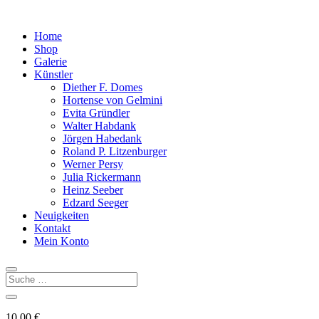
Home
Shop
Galerie
Künstler
Diether F. Domes
Hortense von Gelmini
Evita Gründler
Walter Habdank
Jörgen Habedank
Roland P. Litzenburger
Werner Persy
Julia Rickermann
Heinz Seeber
Edzard Seeger
Neuigkeiten
Kontakt
Mein Konto
10,00
€