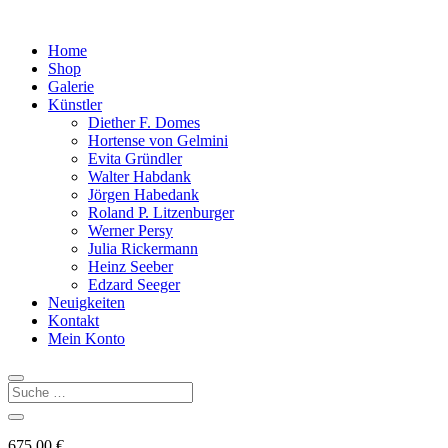
Home
Shop
Galerie
Künstler
Diether F. Domes
Hortense von Gelmini
Evita Gründler
Walter Habdank
Jörgen Habedank
Roland P. Litzenburger
Werner Persy
Julia Rickermann
Heinz Seeber
Edzard Seeger
Neuigkeiten
Kontakt
Mein Konto
675,00
€