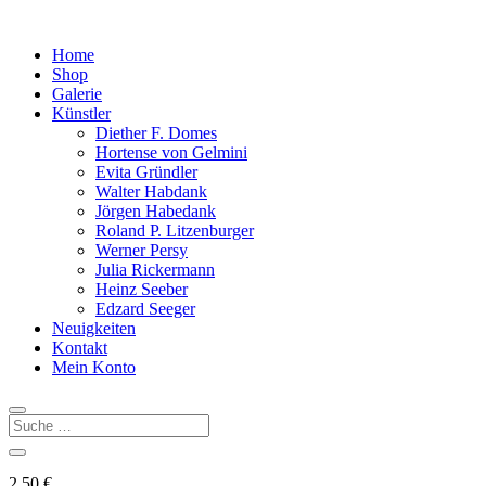
Home
Shop
Galerie
Künstler
Diether F. Domes
Hortense von Gelmini
Evita Gründler
Walter Habdank
Jörgen Habedank
Roland P. Litzenburger
Werner Persy
Julia Rickermann
Heinz Seeber
Edzard Seeger
Neuigkeiten
Kontakt
Mein Konto
2,50
€