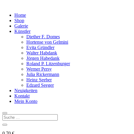
Home
Shop
Galerie
Künstler
Diether F. Domes
Hortense von Gelmini
Evita Gründler
Walter Habdank
Jörgen Habedank
Roland P. Litzenburger
Werner Persy
Julia Rickermann
Heinz Seeber
Edzard Seeger
Neuigkeiten
Kontakt
Mein Konto
0,70
€