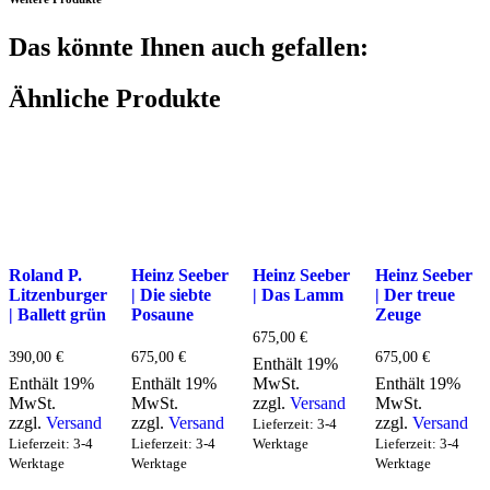
Das könnte Ihnen auch gefallen:
Ähnliche Produkte
Roland P.
Heinz Seeber
Heinz Seeber
Heinz Seeber
Litzenburger
| Die siebte
| Das Lamm
| Der treue
| Ballett grün
Posaune
Zeuge
675,00
€
390,00
€
675,00
€
675,00
€
Enthält 19%
Enthält 19%
Enthält 19%
MwSt.
Enthält 19%
MwSt.
MwSt.
zzgl.
Versand
MwSt.
zzgl.
Versand
zzgl.
Versand
zzgl.
Versand
Lieferzeit: 3-4
Lieferzeit: 3-4
Lieferzeit: 3-4
Werktage
Lieferzeit: 3-4
Werktage
Werktage
Werktage