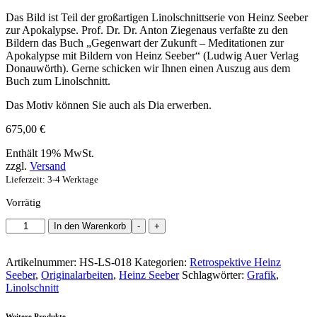
Das Bild ist Teil der großartigen Linolschnittserie von Heinz Seeber
zur Apokalypse. Prof. Dr. Dr. Anton Ziegenaus verfaßte zu den
Bildern das Buch „Gegenwart der Zukunft – Meditationen zur
Apokalypse mit Bildern von Heinz Seeber“ (Ludwig Auer Verlag
Donauwörth). Gerne schicken wir Ihnen einen Auszug aus dem
Buch zum Linolschnitt.
Das Motiv können Sie auch als Dia erwerben.
675,00
€
Enthält 19% MwSt.
zzgl.
Versand
Lieferzeit: 3-4 Werktage
Vorrätig
Heinz
In den Warenkorb
-
+
Seeber
|
Artikelnummer:
HS-LS-018
Kategorien:
Retrospektive Heinz
und
Seeber
,
Originalarbeiten
,
Heinz Seeber
Schlagwörter:
Grafik
,
das
Linolschnitt
Omega
Menge
Weitere Produkte