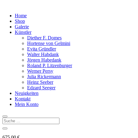
Home
Shop
Galerie
Künstler
Diether F. Domes
Hortense von Gelmini
Evita Gründler
Walter Habdank
Jörgen Habedank
Roland P. Litzenburger
Werner Persy
Julia Rickermann
Heinz Seeber
Edzard Seeger
Neuigkeiten
Kontakt
Mein Konto
675,00
€