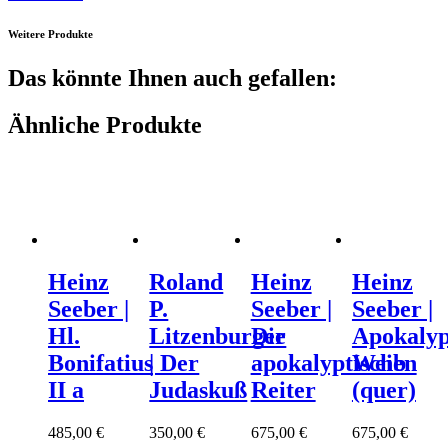
Weitere Produkte
Das könnte Ihnen auch gefallen:
Ähnliche Produkte
Heinz
Roland
Heinz
Heinz
Seeber |
P.
Seeber |
Seeber |
Hl.
Litzenburger
Die
Apokalyp
Bonifatius
| Der
apokalyptischen
Weib
II a
Judaskuß
Reiter
(quer)
485,00
€
350,00
€
675,00
€
675,00
€