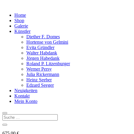
Home
Shop
Galerie
Künstler
Diether F. Domes
Hortense von Gelmini
Evita Gründler
Walter Habdank
Jörgen Habedank
Roland P. Litzenburger
Werner Persy
Julia Rickermann
Heinz Seeber
Edzard Seeger
Neuigkeiten
Kontakt
Mein Konto
675,00
€