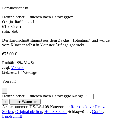
Farblinolschnitt
Heinz Seeber „Stilleben nach Caravaggio“
Originalfarblinolschnitt
61 x 86 cm
sign, dat.
Der Linolschnitt stammt aus dem Zyklus „Totentanz“ und wurde
vom Künstler selbst in kleinster Auflage gedruckt.
675,00
€
Enthält 19% MwSt.
zzgl.
Versand
Lieferzeit: 3-4 Werktage
Vorrätig
-
Heinz Seeber | Stilleben nach Caravaggio Menge
+
In den Warenkorb
Artikelnummer:
HS-LS-108
Kategorien:
Retrospektive Heinz
Seeber
,
Originalarbeiten
,
Heinz Seeber
Schlagwörter:
Grafik
,
Linolschnitt