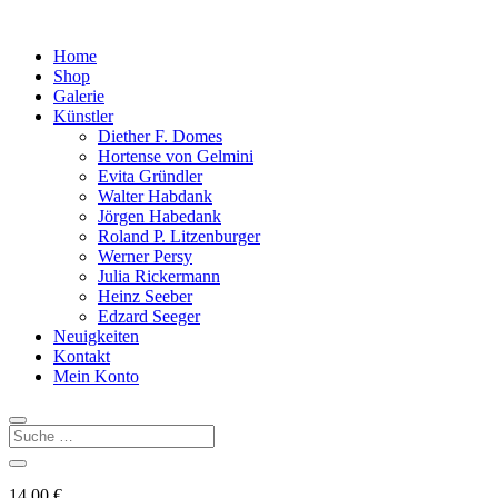
Home
Shop
Galerie
Künstler
Diether F. Domes
Hortense von Gelmini
Evita Gründler
Walter Habdank
Jörgen Habedank
Roland P. Litzenburger
Werner Persy
Julia Rickermann
Heinz Seeber
Edzard Seeger
Neuigkeiten
Kontakt
Mein Konto
14,00
€