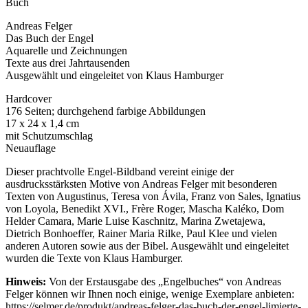
Buch
Andreas Felger
Das Buch der Engel
Aquarelle und Zeichnungen
Texte aus drei Jahrtausenden
Ausgewählt und eingeleitet von Klaus Hamburger
Hardcover
176 Seiten; durchgehend farbige Abbildungen
17 x 24 x 1,4 cm
mit Schutzumschlag
Neuauflage
Dieser prachtvolle Engel-Bildband vereint einige der
ausdrucksstärksten Motive von Andreas Felger mit besonderen
Texten von Augustinus, Teresa von Ávila, Franz von Sales, Ignatius
von Loyola, Benedikt XVI., Frère Roger, Mascha Kaléko, Dom
Helder Camara, Marie Luise Kaschnitz, Marina Zwetajewa,
Dietrich Bonhoeffer, Rainer Maria Rilke, Paul Klee und vielen
anderen Autoren sowie aus der Bibel. Ausgewählt und eingeleitet
wurden die Texte von Klaus Hamburger.
Hinweis:
Von der Erstausgabe des „Engelbuches“ von Andreas
Felger können wir Ihnen noch einige, wenige Exemplare anbieten:
https://selmer.de/produkt/andreas-felger-das-buch-der-engel-limierte-