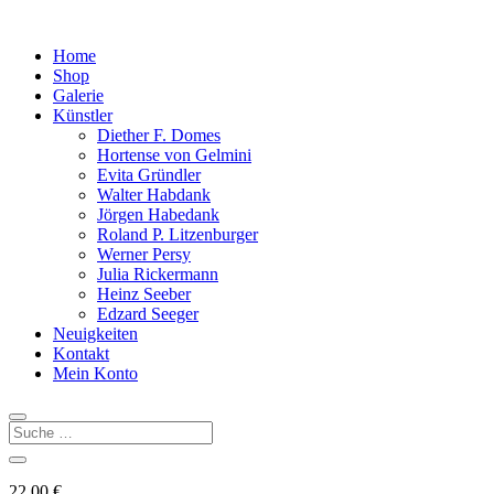
Home
Shop
Galerie
Künstler
Diether F. Domes
Hortense von Gelmini
Evita Gründler
Walter Habdank
Jörgen Habedank
Roland P. Litzenburger
Werner Persy
Julia Rickermann
Heinz Seeber
Edzard Seeger
Neuigkeiten
Kontakt
Mein Konto
22,00
€