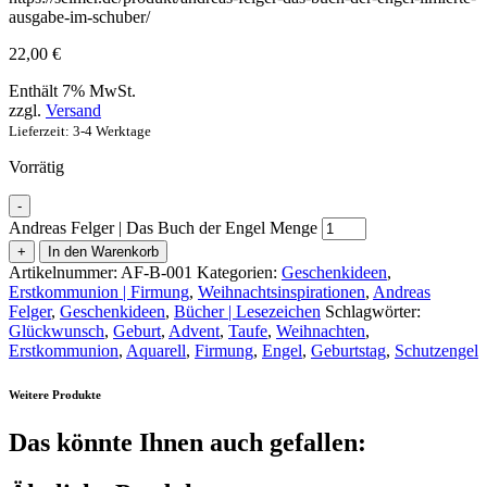
ausgabe-im-schuber/
22,00
€
Enthält 7% MwSt.
zzgl.
Versand
Lieferzeit: 3-4 Werktage
Vorrätig
-
Andreas Felger | Das Buch der Engel Menge
+
In den Warenkorb
Artikelnummer:
AF-B-001
Kategorien:
Geschenkideen
,
Erstkommunion | Firmung
,
Weihnachtsinspirationen
,
Andreas
Felger
,
Geschenkideen
,
Bücher | Lesezeichen
Schlagwörter:
Glückwunsch
,
Geburt
,
Advent
,
Taufe
,
Weihnachten
,
Erstkommunion
,
Aquarell
,
Firmung
,
Engel
,
Geburtstag
,
Schutzengel
Weitere Produkte
Das könnte Ihnen auch gefallen: