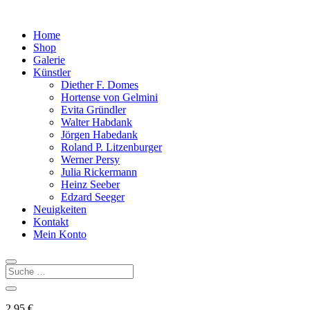
Home
Shop
Galerie
Künstler
Diether F. Domes
Hortense von Gelmini
Evita Gründler
Walter Habdank
Jörgen Habedank
Roland P. Litzenburger
Werner Persy
Julia Rickermann
Heinz Seeber
Edzard Seeger
Neuigkeiten
Kontakt
Mein Konto
2,95
€