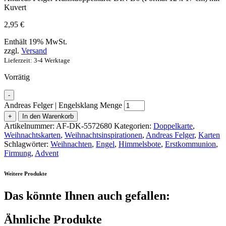
Kuvert
2,95
€
Enthält 19% MwSt.
zzgl.
Versand
Lieferzeit: 3-4 Werktage
Vorrätig
-
Andreas Felger | Engelsklang Menge
+
In den Warenkorb
Artikelnummer:
AF-DK-5572680
Kategorien:
Doppelkarte
,
Weihnachtskarten
,
Weihnachtsinspirationen
,
Andreas Felger
,
Karten
Schlagwörter:
Weihnachten
,
Engel
,
Himmelsbote
,
Erstkommunion
,
Firmung
,
Advent
Weitere Produkte
Das könnte Ihnen auch gefallen:
Ähnliche Produkte