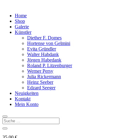
Home
Shop
Galerie
Künstler
Diether F. Domes
Hortense von Gelmini
Evita Gründler
Walter Habdank
Jörgen Habedank
Roland P. Litzenburger
Werner Persy
Julia Rickermann
Heinz Seeber
Edzard Seeger
Neuigkeiten
Kontakt
Mein Konto
35,00
€