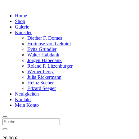
Home
Shop
Galerie
Künstler
Diether F. Domes
Hortense von Gelmini
Evita Gründler
Walter Habdank
Jörgen Habedank
Roland P. Litzenburger
Werner Persy
Julia Rickermann
Heinz Seeber
Edzard Seeger
Neuigkeiten
Kontakt
Mein Konto
20,00
€