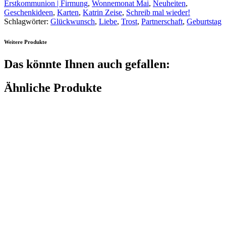
Erstkommunion | Firmung
,
Wonnemonat Mai
,
Neuheiten
,
Geschenkideen
,
Karten
,
Katrin Zeise
,
Schreib mal wieder!
Schlagwörter:
Glückwunsch
,
Liebe
,
Trost
,
Partnerschaft
,
Geburtstag
Weitere Produkte
Das könnte Ihnen auch gefallen:
Ähnliche Produkte