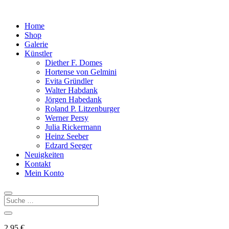
Home
Shop
Galerie
Künstler
Diether F. Domes
Hortense von Gelmini
Evita Gründler
Walter Habdank
Jörgen Habedank
Roland P. Litzenburger
Werner Persy
Julia Rickermann
Heinz Seeber
Edzard Seeger
Neuigkeiten
Kontakt
Mein Konto
2,95
€