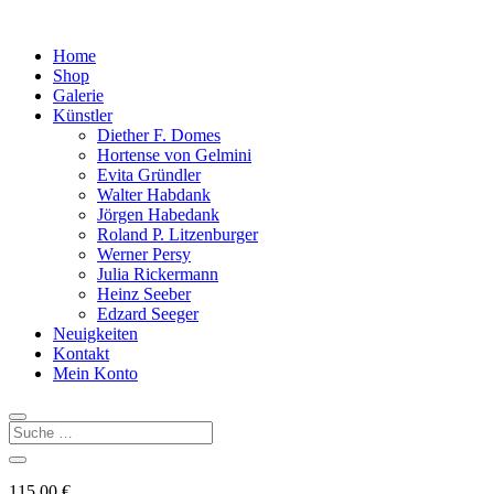
Home
Shop
Galerie
Künstler
Diether F. Domes
Hortense von Gelmini
Evita Gründler
Walter Habdank
Jörgen Habedank
Roland P. Litzenburger
Werner Persy
Julia Rickermann
Heinz Seeber
Edzard Seeger
Neuigkeiten
Kontakt
Mein Konto
115,00
€