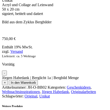
Unikat
Acryl und Collage auf Leinwand
50 x 20 cm
signiert, betitelt und datiert
Bild aus dem Zyklus Bergbilder
750,00
€
Enthält 19% MwSt.
zzgl.
Versand
Lieferzeit: ca. 5 Werktage
Vorrätig
-
Jörgen Habedank | Berglicht 1a | Bergbild Menge
+
In den Warenkorb
Artikelnummer:
JH-O-BB02
Kategorien:
Geschenkideen
,
Weihnachtsinspirationen
,
Jörgen Habedank
,
Originalarbeiten
Schlagwörter:
Original
,
Unikat
Weitere Produkte