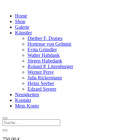
Home
Shop
Galerie
Künstler
Diether F. Domes
Hortense von Gelmini
Evita Gründler
Walter Habdank
Jörgen Habedank
Roland P. Litzenburger
Werner Persy
Julia Rickermann
Heinz Seeber
Edzard Seeger
Neuigkeiten
Kontakt
Mein Konto
750,00
€