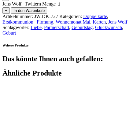
Jens Wolf | Twittern Menge
+
In den Warenkorb
Artikelnummer:
JW-DK-727
Kategorien:
Doppelkarte
,
Erstkommunion | Firmung
,
Wonnemonat Mai
,
Karten
,
Jens Wolf
Schlagwörter:
Liebe
,
Partnerschaft
,
Geburtstag
,
Glückwunsch
,
Geburt
Weitere Produkte
Das könnte Ihnen auch gefallen:
Ähnliche Produkte