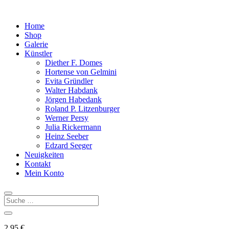
Home
Shop
Galerie
Künstler
Diether F. Domes
Hortense von Gelmini
Evita Gründler
Walter Habdank
Jörgen Habedank
Roland P. Litzenburger
Werner Persy
Julia Rickermann
Heinz Seeber
Edzard Seeger
Neuigkeiten
Kontakt
Mein Konto
2,95
€