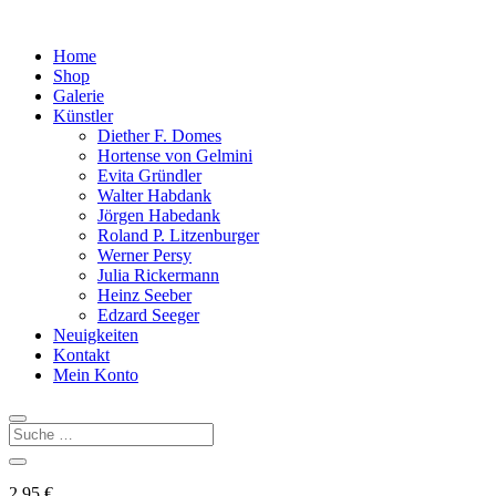
Home
Shop
Galerie
Künstler
Diether F. Domes
Hortense von Gelmini
Evita Gründler
Walter Habdank
Jörgen Habedank
Roland P. Litzenburger
Werner Persy
Julia Rickermann
Heinz Seeber
Edzard Seeger
Neuigkeiten
Kontakt
Mein Konto
2,95
€