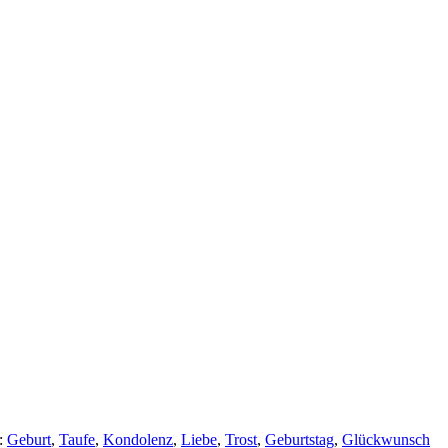
:
Geburt
,
Taufe
,
Kondolenz
,
Liebe
,
Trost
,
Geburtstag
,
Glückwunsch