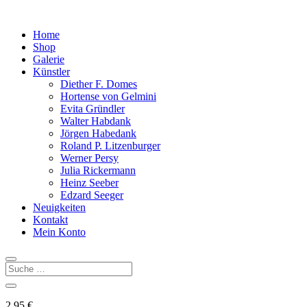
Home
Shop
Galerie
Künstler
Diether F. Domes
Hortense von Gelmini
Evita Gründler
Walter Habdank
Jörgen Habedank
Roland P. Litzenburger
Werner Persy
Julia Rickermann
Heinz Seeber
Edzard Seeger
Neuigkeiten
Kontakt
Mein Konto
2,95
€