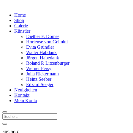
Home
Shop
Galerie
Künstler
Diether F. Domes
Hortense von Gelmini
Evita Gründler
Walter Habdank
Jörgen Habedank
Roland P. Litzenburger
Werner Persy
Julia Rickermann
Heinz Seeber
Edzard Seeger
Neuigkeiten
Kontakt
Mein Konto
485,00
€