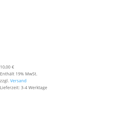
10,00
€
Enthält 19% MwSt.
zzgl.
Versand
Lieferzeit: 3-4 Werktage
Werner Persy | Hl. Elisabeth von
Thüringen