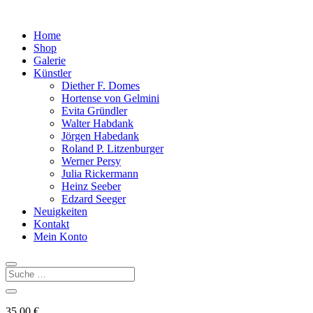
Home
Shop
Galerie
Künstler
Diether F. Domes
Hortense von Gelmini
Evita Gründler
Walter Habdank
Jörgen Habedank
Roland P. Litzenburger
Werner Persy
Julia Rickermann
Heinz Seeber
Edzard Seeger
Neuigkeiten
Kontakt
Mein Konto
35,00
€