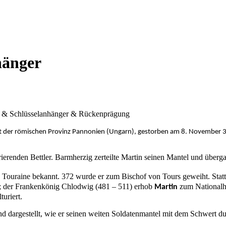
hänger
Öse & Schlüsselanhänger & Rückenprägung
der römischen Provinz Pannonien (Ungarn), gestorben am 8. November 397,
erenden Bettler. Barmherzig zerteilte Martin seinen Mantel und überga
 Touraine bekannt. 372 wurde er zum Bischof von Tours geweiht. Statt 
n; der Frankenkönig Chlodwig (481 – 511) erhob
zum Nationalhe
Martin
uriert.
end dargestellt, wie er seinen weiten Soldatenmantel mit dem Schwert du