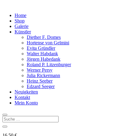
Home
Shop
Galerie
Künstler
Diether F. Domes
Hortense von Gelmini
Evita Gründler
Walter Habdank
Jörgen Habedank
Roland P. Litzenburger
Werner Persy
Julia Rickermann
Heinz Seeber
Edzard Seeger
Neuigkeiten
Kontakt
Mein Konto
16,50
€