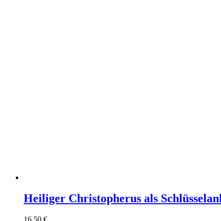
Heiliger Christopherus als Schlüssela
16,50
€