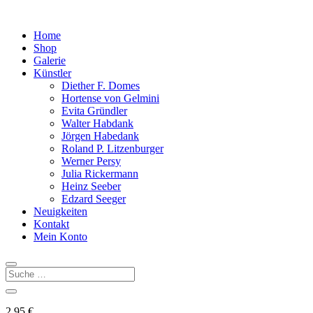
Home
Shop
Galerie
Künstler
Diether F. Domes
Hortense von Gelmini
Evita Gründler
Walter Habdank
Jörgen Habedank
Roland P. Litzenburger
Werner Persy
Julia Rickermann
Heinz Seeber
Edzard Seeger
Neuigkeiten
Kontakt
Mein Konto
2,95
€