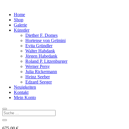
Home
Shop
Galerie
Künstler
Diether F. Domes
Hortense von Gelmini
Evita Gründler
Walter Habdank
Jörgen Habedank
Roland P. Litzenburger
Werner Persy
Julia Rickermann
Heinz Seeber
Edzard Seeger
Neuigkeiten
Kontakt
Mein Konto
675,00
€