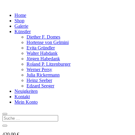
Home
Shop
Galerie
Künstler
Diether F. Domes
Hortense von Gelmini
Evita Gründler
Walter Habdank
Jörgen Habedank
Roland P. Litzenburger
Werner Persy
Julia Rickermann
Heinz Seeber
Edzard Seeger
Neuigkeiten
Kontakt
Mein Konto
420,00
€