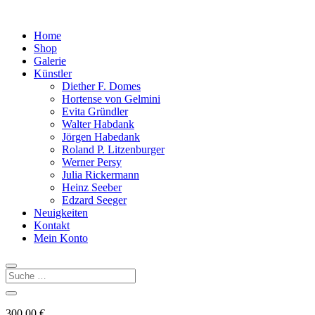
Home
Shop
Galerie
Künstler
Diether F. Domes
Hortense von Gelmini
Evita Gründler
Walter Habdank
Jörgen Habedank
Roland P. Litzenburger
Werner Persy
Julia Rickermann
Heinz Seeber
Edzard Seeger
Neuigkeiten
Kontakt
Mein Konto
300,00
€