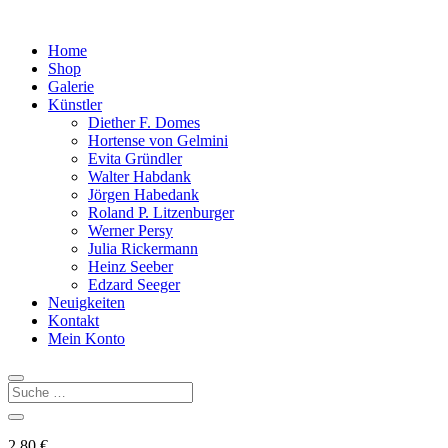
Home
Shop
Galerie
Künstler
Diether F. Domes
Hortense von Gelmini
Evita Gründler
Walter Habdank
Jörgen Habedank
Roland P. Litzenburger
Werner Persy
Julia Rickermann
Heinz Seeber
Edzard Seeger
Neuigkeiten
Kontakt
Mein Konto
2,80
€