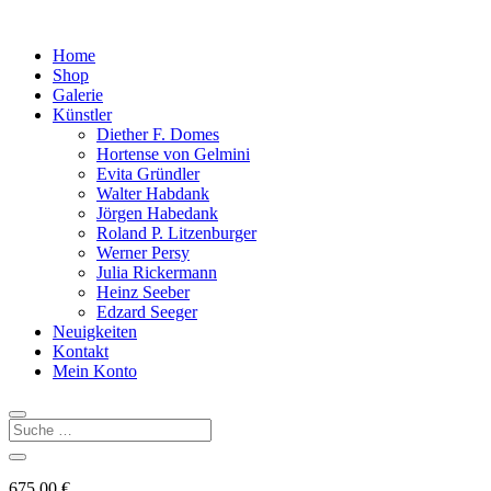
Home
Shop
Galerie
Künstler
Diether F. Domes
Hortense von Gelmini
Evita Gründler
Walter Habdank
Jörgen Habedank
Roland P. Litzenburger
Werner Persy
Julia Rickermann
Heinz Seeber
Edzard Seeger
Neuigkeiten
Kontakt
Mein Konto
675,00
€