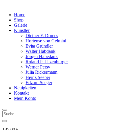
Home
Shop
Galerie
Künstler
Diether F. Domes
Hortense von Gelmini
Evita Gründler
Walter Habdank
Jörgen Habedank
Roland P. Litzenburger
Werner Persy
Julia Rickermann
Heinz Seeber
Edzard Seeger
Neuigkeiten
Kontakt
Mein Konto
135,00
€