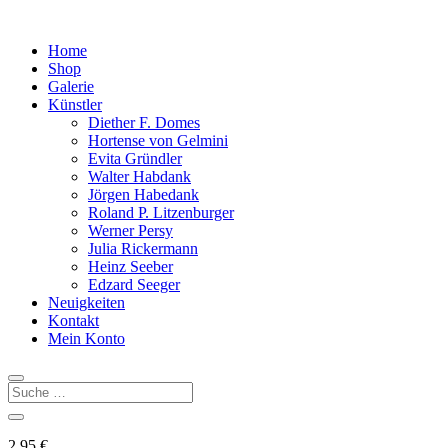
Home
Shop
Galerie
Künstler
Diether F. Domes
Hortense von Gelmini
Evita Gründler
Walter Habdank
Jörgen Habedank
Roland P. Litzenburger
Werner Persy
Julia Rickermann
Heinz Seeber
Edzard Seeger
Neuigkeiten
Kontakt
Mein Konto
2,95
€