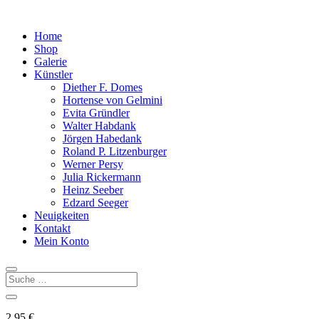
Home
Shop
Galerie
Künstler
Diether F. Domes
Hortense von Gelmini
Evita Gründler
Walter Habdank
Jörgen Habedank
Roland P. Litzenburger
Werner Persy
Julia Rickermann
Heinz Seeber
Edzard Seeger
Neuigkeiten
Kontakt
Mein Konto
2,95
€