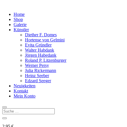
Home
Shop
Galerie
Künstler
Diether F. Domes
Hortense von Gelmini
Evita Gründler
Walter Habdank
Jörgen Habedank
Roland P. Litzenburger
Werner Persy
Julia Rickermann
Heinz Seeber
Edzard Seeger
Neuigkeiten
Kontakt
Mein Konto
2,95
€