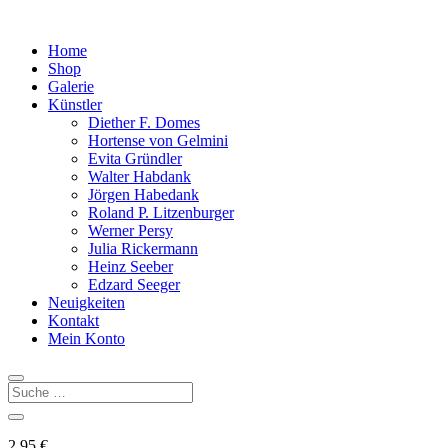
Home
Shop
Galerie
Künstler
Diether F. Domes
Hortense von Gelmini
Evita Gründler
Walter Habdank
Jörgen Habedank
Roland P. Litzenburger
Werner Persy
Julia Rickermann
Heinz Seeber
Edzard Seeger
Neuigkeiten
Kontakt
Mein Konto
2,95
€