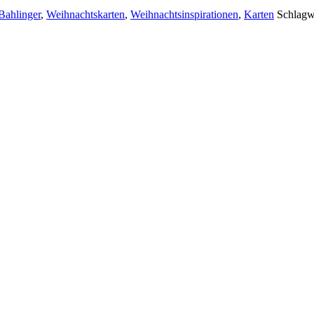
Bahlinger
,
Weihnachtskarten
,
Weihnachtsinspirationen
,
Karten
Schlagw