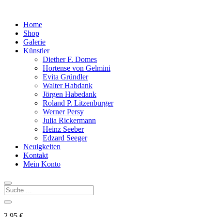
Home
Shop
Galerie
Künstler
Diether F. Domes
Hortense von Gelmini
Evita Gründler
Walter Habdank
Jörgen Habedank
Roland P. Litzenburger
Werner Persy
Julia Rickermann
Heinz Seeber
Edzard Seeger
Neuigkeiten
Kontakt
Mein Konto
2,95
€